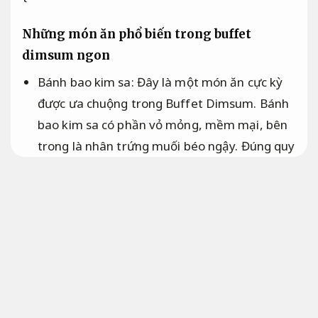
Những món ăn phổ biến trong buffet
dimsum ngon
Bánh bao kim sa: Đây là một món ăn cực kỳ
được ưa chuộng trong Buffet Dimsum. Bánh
bao kim sa có phần vỏ mỏng, mềm mại, bên
trong là nhân trứng muối béo ngậy.
Đúng quy
trình.
Khách hàng.
Há cảo: Há cảo là một món ăn không thể
thiếu trong bất cứ Buffet Dimsum nào. Món
này có lớp vỏ trong suốt, bên trong là tôm
tươi, thịt heo, hoặc các loại nhân khác.
Quy
trình minh bạch.