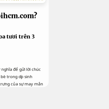
uoihcm.com?
a tươi trên 3
nghĩa để gửi lời chúc
bè trong dịp sinh
 trưng của sự may mắn
Cá nhân.
Bài bản.
Nếu
i tác trong dịp happy
ẹp với giá chỉ từ