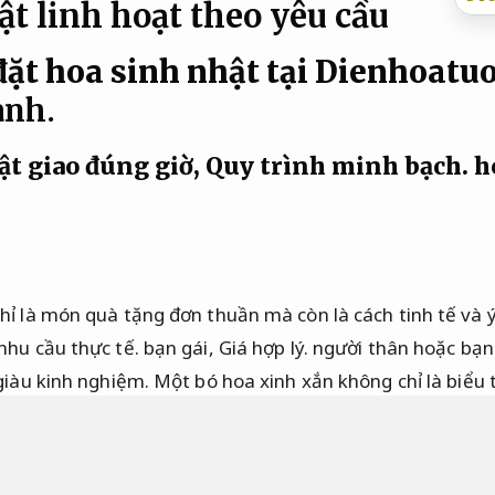
t linh hoạt theo yêu cầu
đặt hoa sinh nhật tại Dienhoat
anh.
ật giao đúng giờ,
Quy trình minh bạch.
ho
ỉ là món quà tặng đơn thuần mà còn là cách tinh tế và ý 
nhu cầu thực tế.
bạn gái,
Giá hợp lý.
người thân hoặc bạn 
giàu kinh nghiệm.
Một bó hoa xinh xắn không chỉ là biểu
là cách biểu đạt tình cảm đối với những người thân yêu.
 người thân,
Nâng cao hiệu quả vận hành.
bạn bè hoặc đố
anh.
hãy tham khảo ngay bộ sưu tập hoa happy birthday đ