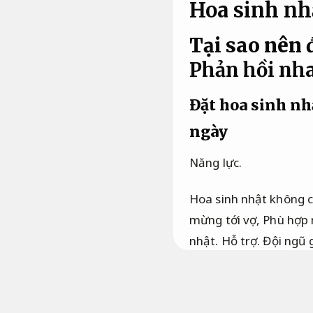
Hoa sinh nhậ
Tại sao nên 
Phản hồi nh
Đặt hoa sinh nh
ngày
Năng lực.
Hoa sinh nhật không ch
mừng tới vợ,
Phù hợp 
nhật.
Hỗ trợ.
Đội ngũ 
và thành công mà còn 
bạn định tặng hoa cho
birthday,
Phản hồi nh