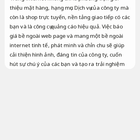
thiệu mặt hàng, hạng mục Dịch vụ của công ty mà
còn là shop trực tuyến, nền tảng giao tiếp có các
bạn và là công cụ quảng cáo hiệu quả. Việc báo
giá bề ngoài web page và mang một bề ngoài
internet tinh tế, phát minh và chỉn chu sẽ giúp
cải thiện hình ảnh, đáng tin của công ty, cuốn
hút sự chú ý của các bạn và tạo ra trải nghiệm
phải chăng nhất cho các bạn. Sau đây là
báo giá
bề ngoài tối ưu nguồn lực
web page chi tiết
nhất.