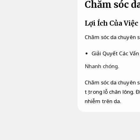
Chăm sóc da
Lợi Ích Của Việ
Chăm sóc da chuyên 
Giải Quyết Các Vấn
Nhanh chóng.
Chăm sóc da chuyên sâu
tụ trong lỗ chân lông.
nhiễm trên da.
Cải thiện Cấu Trúc
Chi phí.