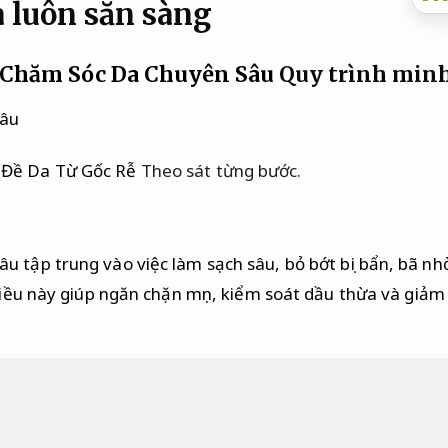
 luôn sẵn sàng
c Chăm Sóc Da Chuyên Sâu
Quy trình minh
sâu
 Đề Da Từ Gốc Rễ
Theo sát từng bước.
 tập trung vào việc làm sạch sâu, bỏ bớt bụi bẩn, bã nhờ
 Điều này giúp ngăn chặn mụn, kiểm soát dầu thừa và giảm
 Da