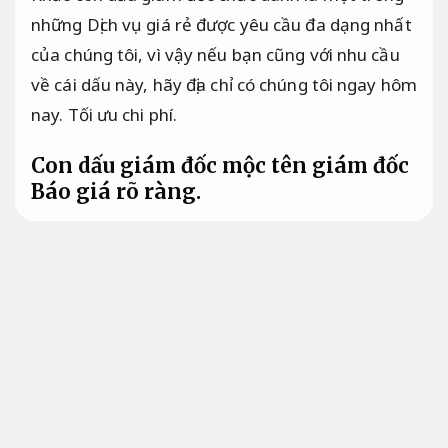
những Dịch vụ giá rẻ được yêu cầu đa dạng nhất
của chúng tôi, vì vậy nếu bạn cũng với nhu cầu
về cái dấu này, hãy địa chỉ có chúng tôi ngay hôm
nay.
Tối ưu chi phí.
Con dấu giám đốc mộc tên giám đốc
Báo giá rõ ràng.
Con dấu giám đốc mộc tên giám đốc đã trở
thành công cụ pháp lý không thể thiếu trong
hoạt động quản lý và điều hành doanh nghiệp
hiện đại. Được thiết kế riêng cho từng cá nhân
giữ chức vụ giám đốc, loại dấu này mang tính cá
nhân hóa cao với tên đầy đủ của người đứng
đầu công ty, giúp xác thực quyền hạn và trách
nhiệm trong các giao dịch, hợp đồng và văn bản