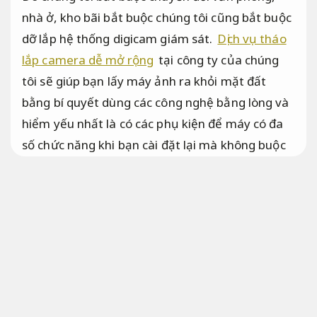
nhà ở, kho bãi bắt buộc chúng tôi cũng bắt buộc
dỡ lắp hệ thống digicam giám sát.
Dịch vụ tháo
lắp camera dễ mở rộng
tại công ty của chúng
tôi sẽ giúp bạn lấy máy ảnh ra khỏi mặt đất
bằng bí quyết dùng các công nghệ bằng lòng và
hiểm yếu nhất là có các phụ kiện để máy có đa
số chức năng khi bạn cài đặt lại mà không buộc
bắt buộc trả thêm phí.
Tối ưu nguồn lực.
Dịch vụ chính hãng tháo lắp
digicam chuyên lắp đặt di dời
digicam quan sát
Dễ triển khai.
Dịch vụ giá rẻ hỗ trợ tháo lắp digicam
Dễ
triển khai.
Mức giá.