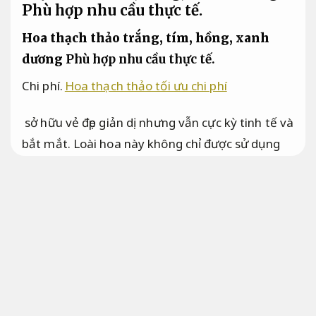
Phù hợp nhu cầu thực tế.
Hoa thạch thảo trắng, tím, hồng, xanh
dương
Phù hợp nhu cầu thực tế.
Chi phí.
Hoa thạch thảo tối ưu chi phí
sở hữu vẻ đẹp giản dị nhưng vẫn cực kỳ tinh tế và
bắt mắt. Loài hoa này không chỉ được sử dụng
để trang trí không gian sống mà còn là món quà
ý nghĩa Hoa thạch thảo trắng,
Giá hợp lý.
tím,
Tối ưu nguồn lực.
hồng,
Tư vấn tận tâm.
xanh
dương dành tặng cho những người thân yêu.
Phương án.
Cam kết đúng hẹn.
Vậy điều gì khiến
thạch thảo trở nên đa dạng như vậy?
Chuyên
viên.
Xử lý nhanh.
Những ý nghĩa nào ẩn chứa