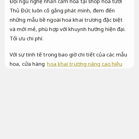
Đội ngũ nghệ nhân cắm hoa tại shop hoa tươi
Thủ Đức luôn cố gắng phát minh, đem đến
những mẫu bề ngoài hoa khai trương đặc biệt
và mới mẻ, phù hợp với khuynh hướng hiện đại.
Tối ưu chi phí.
Với sự tinh tế trong bao giờ chi tiết của các mẫu
hoa, cửa hàng
hoa khai trương nâng cao hiệu
quả vận hành
Thủ Đức luôn cập nhật những
kiểu hoa tươi đa dạng từ dung nhan vàng rực rỡ,
đỏ may mắn,
Đội ngũ giàu kinh nghiệm.
hồng
ngọt ngào cho đến xanh thanh lịch,
Luôn sẵn
sàng.
cam năng động và tím đẳng cấp.
Không phát sinh.