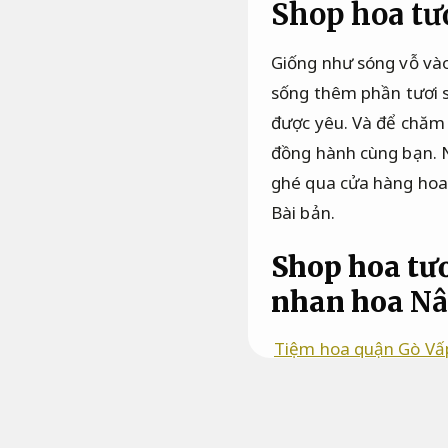
Shop hoa tư
Giống như sóng vỗ vào
sống thêm phần tươi s
được yêu. Và để chăm 
đồng hành cùng bạn. N
ghé qua cửa hàng hoa 
Bài bản.
Shop hoa tư
nhan hoa
Nâ
Tiệm hoa quận Gò Vấ
kịp thời.
nơi tôn vinh 
cho cuộc sống,
Dễ triể
rộng.
Họ tỏa nụ cười h