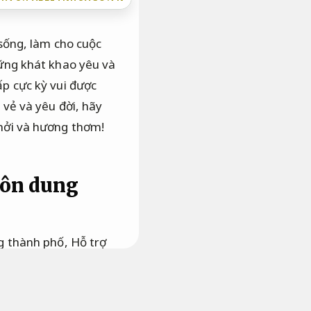
sống, làm cho cuộc
ững khát khao yêu và
p cực kỳ vui được
vẻ và yêu đời, hãy
hởi và hương thơm!
uôn dung
ng thành phố,
Hỗ trợ
ương thơm ngọt ngào
ụ nữ.
Bài bản.
Dễ mở
m từ người thân yêu.