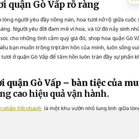
ơi quận Gò Vấp rõ ràng
 lòng người yêu đầy nồng nàn, hoa tươi nở rộ giữa cuộc 
áng. Người yêu đời đam mê vì hoa, và từ đó nảy sinh nh
sóc cho những tình cảm quý giá đó, shop hoa quận Gò Vấ
ếu bạn muốn trồng trọt tâm hồn của mình, luôn sống vui 
tươi ở quận Gò Vấp để tâm hồn luôn tràn đầy sự phấn k
ơi quận Gò Vấp – bàn tiệc của m
ng cao hiệu quả vận hành.
p phản hồi nhanh
là một khu vườn nhỏ lung linh giữa lò
vẻ đẹp của muôn dung nhan hoa.
Rõ ràng.
Hoa đem đến h
n khai.
như dung nhan xuân tươi sáng của hàng triệu ph
ạnh phúc khi nhận được những bông hoa biểu đạt tình cả