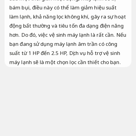
bám bụi, điều này có thể làm giảm hiệu suất
làm lạnh, khả năng lọc không khí, gây ra sự hoạt
động bất thường và tiêu tốn đa dạng điện năng
hơn. Do đó, việc vệ sinh máy lạnh là rất cần. Nếu
bạn đang sử dụng máy lạnh âm trần có công
suất từ 1 HP đến 2.5 HP, Dịch vụ hỗ trợ vệ sinh
máy lạnh sẽ là một chọn lọc cần thiết cho bạn.
Bài bản.
Vì sao nên vệ sinh máy lạnh?
Sau một thời gian sử dụng máy lạnh âm trần,
bụi bẩn tích tụ trên dàn lạnh và dàn nóng có thể
ảnh hưởng đến hiệu suất hoạt động của máy.
Do đó, việc vệ sinh định kỳ là cần thiết để:
Linh
hoạt theo yêu cầu.