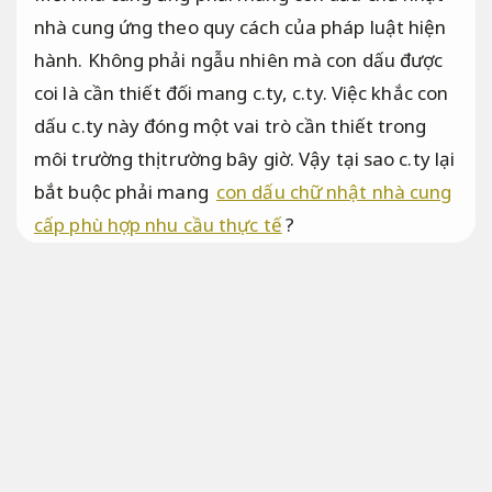
nhà cung ứng theo quy cách của pháp luật hiện
hành. Không phải ngẫu nhiên mà con dấu được
coi là cần thiết đối mang c.ty, c.ty. Việc khắc con
dấu c.ty này đóng một vai trò cần thiết trong
môi trường thị trường bây giờ. Vậy tại sao c.ty lại
bắt buộc phải mang
con dấu chữ nhật nhà cung
cấp phù hợp nhu cầu thực tế
?
Thu mua máy lạnh xác nâng cao hiệu quả
vận hành
Tiết kiệm ngân sách.
Con dấu chữ nhật nhà cung ứng dấu
c.ty c.ty nhỏ
Bài bản.